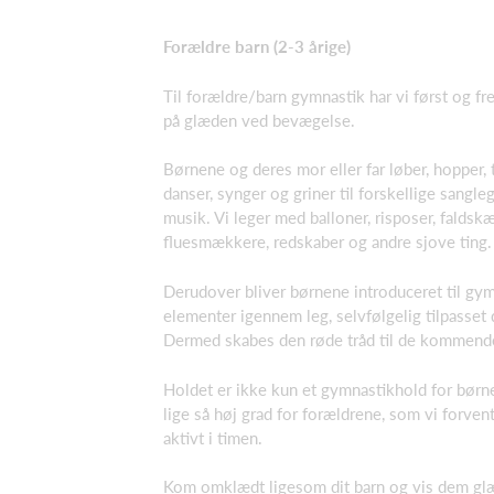
Forældre barn (2-3 årige)
Til forældre/barn gymnastik har vi først og f
på glæden ved bevægelse.
Børnene og deres mor eller far løber, hopper, tr
danser, synger og griner til forskellige sangl
musik. Vi leger med balloner, risposer, faldsk
fluesmækkere, redskaber og andre sjove ting.
Derudover bliver børnene introduceret til gy
elementer igennem leg, selvfølgelig tilpasset 
Dermed skabes den røde tråd til de kommend
Holdet er ikke kun et gymnastikhold for børne
lige så høj grad for forældrene, som vi forven
aktivt i timen.
Kom omklædt ligesom dit barn og vis dem glæ