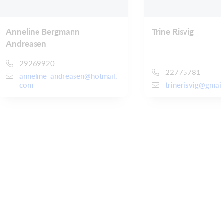
Anneline Bergmann
Trine Risvig
Andreasen
29269920
22775781
anneline_andreasen@hotmail.
com
trinerisvig@gma