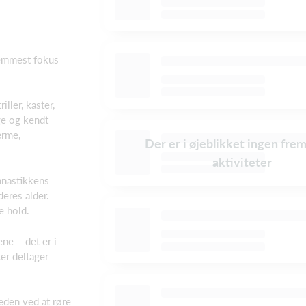
remmest fokus
iller, kaster,
ege og kendt
ærme,
Der er i øjeblikket ingen fre
aktiviteter
mnastikkens
deres alder.
e hold.
ne – det er i
ter deltager
den ved at røre