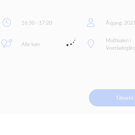
16:30 - 17:20
Årgang: 202
Multisalen i
Alle køn
Voerladegår
Tilmeld