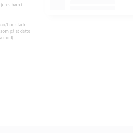
 jeres barn i
 han/hun starte
som på at dette
ra mod)