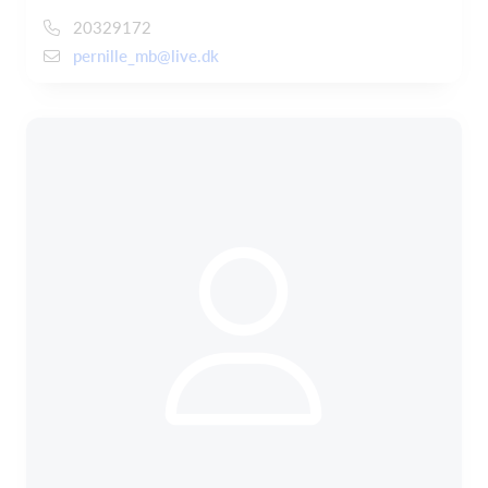
20329172
pernille_mb@live.dk